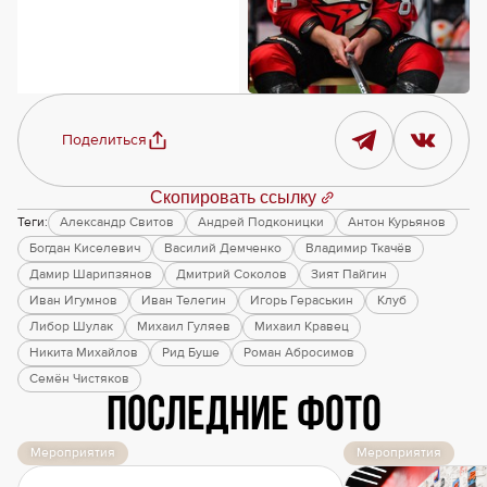
Поделиться
Скопировать ссылку
Теги:
Александр Свитов
Андрей Подконицки
Антон Курьянов
Богдан Киселевич
Василий Демченко
Владимир Ткачёв
Дамир Шарипзянов
Дмитрий Соколов
Зият Пайгин
Иван Игумнов
Иван Телегин
Игорь Гераськин
Клуб
Либор Шулак
Михаил Гуляев
Михаил Кравец
Никита Михайлов
Рид Буше
Роман Абросимов
Семён Чистяков
Последние фото
Мероприятия
Мероприятия