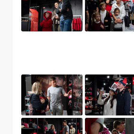
Локомотив
Северсталь
ЦСКА
Шанхайские Драконы