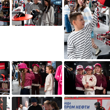
Амур
Барыс
Салават Юлаев
Сибирь