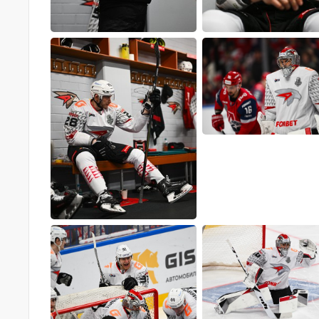
Локомотив
Северсталь
ЦСКА
Шанхайские Драконы