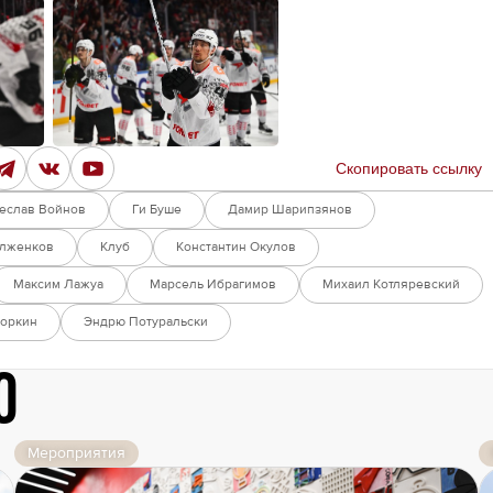
Скопировать ссылку
еслав Войнов
Ги Буше
Дамир Шарипзянов
олженков
Клуб
Константин Окулов
Максим Лажуа
Марсель Ибрагимов
Михаил Котляревский
хоркин
Эндрю Потуральски
о
Мероприятия