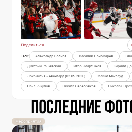
Поделиться
Теги:
Александр Волков
Василий Пономарёв
Вяч
Дмитрий Рашевский
Игорь Мартынов
Кирилл Д
Локомотив - Авангард (02.05.2026)
Майкл Маклауд
Наиль Якупов
Никита Серебряков
Николай Про
Последние фот
Мероприятия