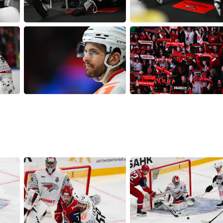
Амур
Барыс
Салават Юлаев
Сибирь