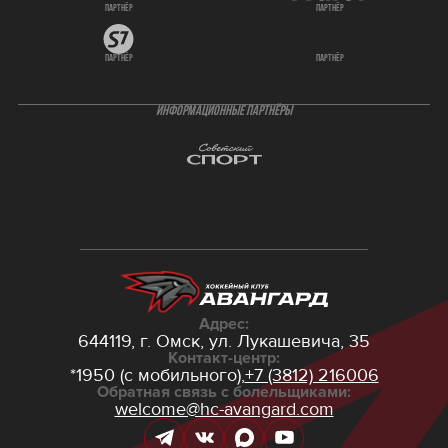
партнёр
партнёр
партнёр
партнёр
ИНФОРМАЦИОННЫЕ ПАРТНЁРЫ
Адрес:
644119, г. Омск,
ул. Лукашевича, 35
Контакт-центр:
*1950 (с мобильного),
+7 (3812) 216006
Обратная связь с болельщиками:
welcome@hc-avangard.com