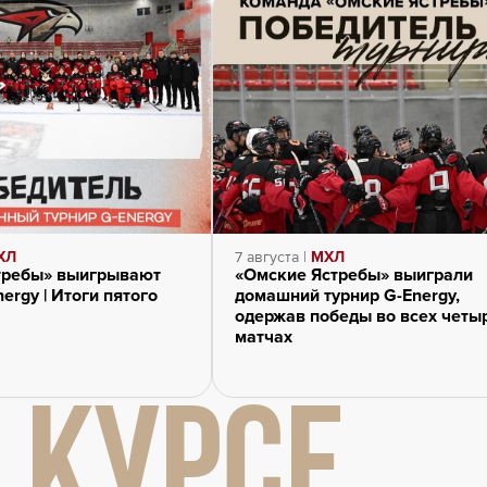
ХЛ
7 августа |
МХЛ
требы» выигрывают
«Омские Ястребы» выиграли
ergy | Итоги пятого
домашний турнир G-Energy,
одержав победы во всех четы
матчах
 КУРСЕ