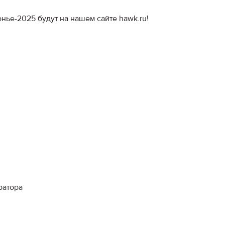
Амур
ье-2025 будут на нашем сайте hawk.ru!
Барыс
Салават Юлаев
Сибирь
ратора