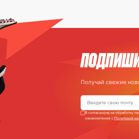
ПОДПИШИ
Получай свежие нов
Я согласен(на) на обработку 
ознакомление с
Политикой к