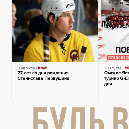
8 августа |
Клуб
7 августа |
М
77 лет со дня рождения
Омские Яс
Станислава Первушина
турнир G-En
дня
БУДЬ В