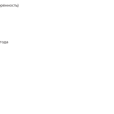
орённость)
года