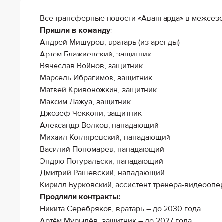
Локомотив
Все трансферные новости «Авангарда» в межсезон
Северсталь
Пришли в команду:
ЦСКА
Андрей Мишуров, вратарь (из аренды)
Артём Блажиевский, защитник
Шанхайские Драконы
Вячеслав Войнов, защитник
Марсель Ибрагимов, защитник
Матвей Кривоножкин, защитник
Максим Лажуа, защитник
Джозеф Чеккони, защитник
Александр Волков, нападающий
Михаил Котляревский, нападающий
Василий Пономарёв, нападающий
Эндрю Потуральски, нападающий
Дмитрий Рашевский, нападающий
Кирилл Бурковский, ассистент тренера-видеоопе
Продлили контракты:
Никита Серебряков, вратарь – до 2030 года
Артём Мурылёв, защитник – до 2027 года