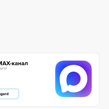
MAX-канал
ого!
ngard