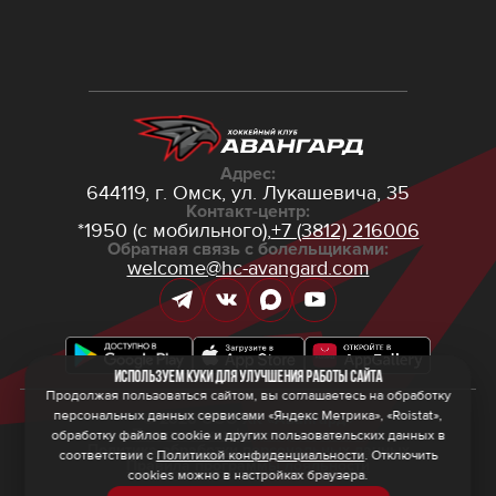
Адрес:
644119, г. Омск,
ул. Лукашевича, 35
Контакт-центр:
*1950 (с мобильного),
+7 (3812) 216006
Обратная связь с болельщиками:
welcome@hc-avangard.com
Используем куки для улучшения работы сайта
Продолжая пользоваться сайтом, вы соглашаетесь на обработку
персональных данных сервисами «Яндекс Метрика», «Roistat»,
© 2026 ООО ХК «Авангард»
Политика конфиденциальности
обработку файлов cookie и других пользовательских данных в
Политика обработки персональных данных
соответствии с
Политикой конфиденциальности
. Отключить
Правила программы лояльности
cookies можно в настройках браузера.