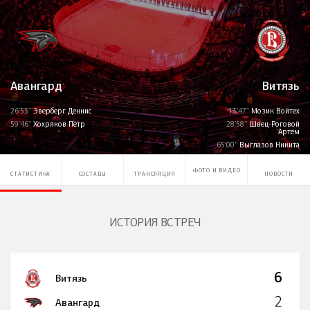
Авангард
Витязь
26'53''
Эверберг Деннис
13'47''
Мозик Войтех
59'46''
Хохряков Пётр
28'58''
Швец-Роговой
Артём
65'00''
Выглазов Никита
ФОТО И ВИДЕО
СТАТИСТИКА
СОСТАВЫ
ТРАНСЛЯЦИЯ
НОВОСТИ
ИСТОРИЯ ВСТРЕЧ
6
Витязь
2
Авангард