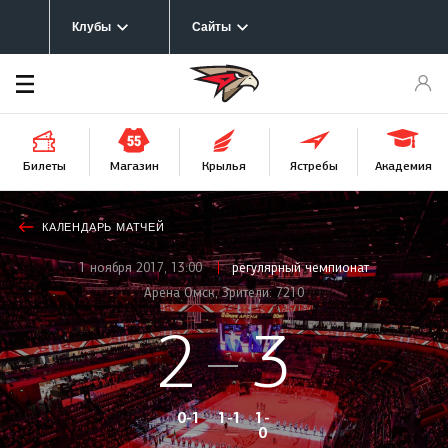
Клубы
Сайты
Билеты
Крылья
Магазин
Ястребы
Академия
Афиша
предстоящего
матча
КАЛЕНДАРЬ МАТЧЕЙ
1 ноября 2017, 13:00
регулярный чемпионат
Арена Омск, Зрители: 7210
2
3
0-1
1-1
1-
0