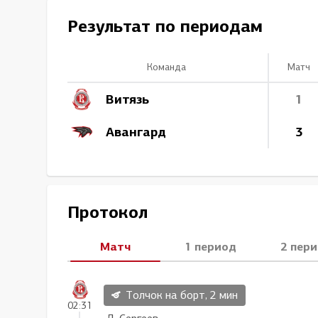
Локомотив
Результат по периодам
Северсталь
ЦСКА
Команда
Матч
Шанхайские Драконы
Витязь
1
Авангард
3
Протокол
Матч
1 период
2 пер
Толчок на борт, 2 мин
02:31