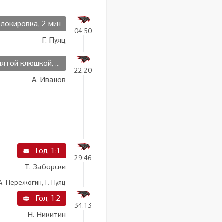
Блокировка, 2 мин
04:50
Г. Пуяц
ой клюшкой, 2 мин
22:20
А. Иванов
Гол, 1:1
29:46
Т. Заборски
А. Пережогин, Г. Пуяц
Гол, 1:2
34:13
Н. Никитин