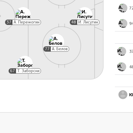
БОЛ
Гол, 1:3
47:54
7
Н. Пивцакин
. Сёмин, С. Костицын
37
А. Пережогин
48
И. Лисутин
9
77
А. Белов
3
Симуляция, 2 мин
52:30
А. Нестеров
4
67
Т. Заборски
Ю