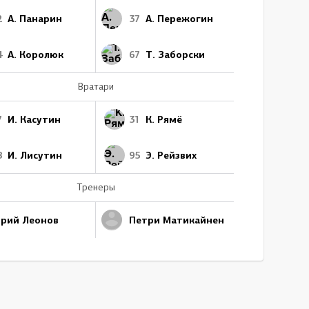
2
А. Панарин
37
А. Пережогин
4
А. Королюк
67
Т. Заборски
Вратари
7
И. Касутин
31
К. Рямё
8
И. Лисутин
95
Э. Рейзвих
Тренеры
рий Леонов
Петри Матикайнен