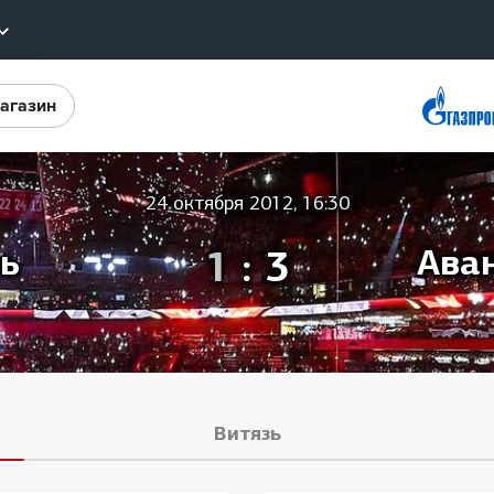
агазин
Конференция «Восток»
ы
Дивизион Харламова
Автомобилист
еотрансляции
24 октября 2012, 16:30
Ак Барс
лайты
ь
1
:
3
Ава
Металлург Мг
стовые трансляции
Нефтехимик
ернет-магазин
Трактор
обанк
Дивизион Чернышева
ожение КХЛ
Авангард
Витязь
Адмирал