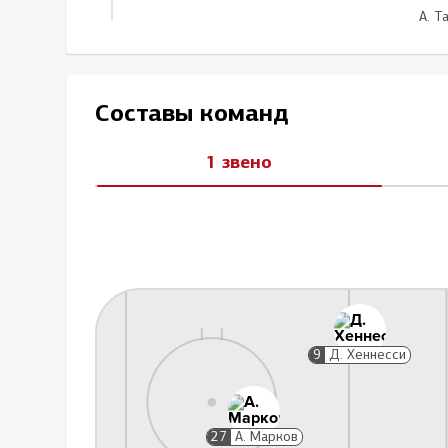
А. Т
К. Ря
Составы команд
Задержка соперника клюшкой, 2 мин
37:54
1 звено
А. Бадюков
Без 
Незаконное и опасное
9
Д. Хеннесси
Игра высоко поднятой клюшкой, 2 мин
46:06
Д. Хафизуллин
27
А. Марков