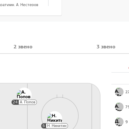
аратухин, А. Нестеров
Замена вратаря
37:37
Без вратаря
мё
2 звено
3 звено
Замена вратаря
37:54
К. Рямё
вратаря
 снаряжение, 2 мин
39:35
2
Г. Пуяц
24
А. Попов
7
9
6
Н. Никитин