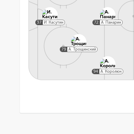
Д
37
И. Касутин
72
А. Панарин
Замена вратаря
52:21
Без вратаря
И. Касутин
79
А. Трощинский
94
А. Королюк
Замена вратаря
52:30
И. Касутин
Без вратаря