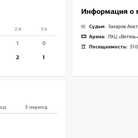
Амур
Информация о 
Барыс
Салават Юлаев
Судьи:
Захаров Анат
2-й
3-й
Сибирь
Арена:
ЛХЦ «Витязь
1
0
Посещаемость:
310
2
1
иод
3 период