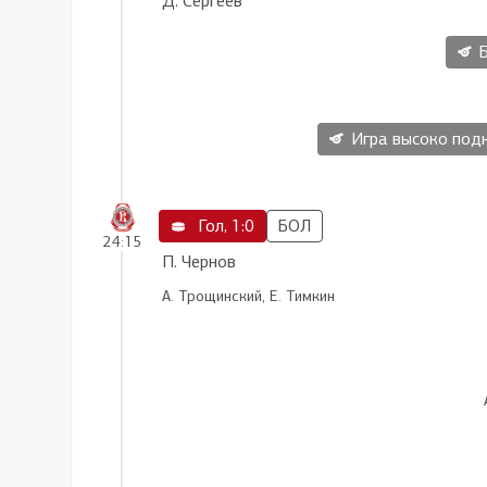
Д. Сергеев
Игра высоко поднят
Гол, 1:0
БОЛ
24:15
П. Чернов
А. Трощинский, Е. Тимкин