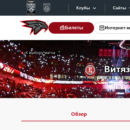
Клубы
Сайты
Интернет-м
Билеты
Конференция «Запад»
Сайт
Дивизион Боброва
Лада
Вид
К выбору матча
СКА
Хай
Витяз
Спартак
Тек
Торпедо
Инт
ХК Сочи
Фот
Дивизион Тарасова
Прил
Динамо Мн
Обзор
Динамо М