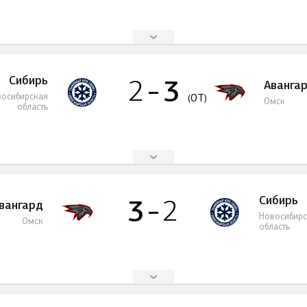
Сибирь
3
2
Аванга
осибирская
(OT)
Омск
область
Сибирь
3
2
вангард
Новосибир
Омск
область