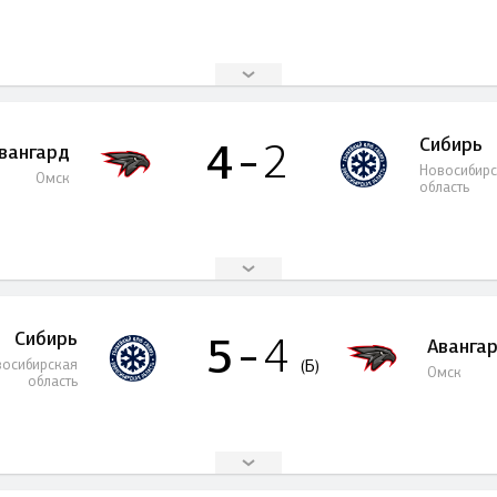
Сибирь
4
2
вангард
Новосибир
Омск
область
Сибирь
5
4
Аванга
осибирская
(Б)
Омск
область