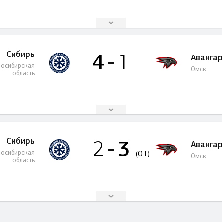
Сибирь
4
1
Аванга
осибирская
Омск
область
Сибирь
3
2
Аванга
осибирская
(OT)
Омск
область