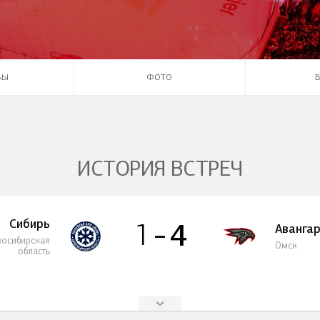
Амур
Барыс
Салават Юлаев
ВЫ
ФОТО
Сибирь
ИСТОРИЯ ВСТРЕЧ
Сибирь
4
1
Аванга
осибирская
Омск
область