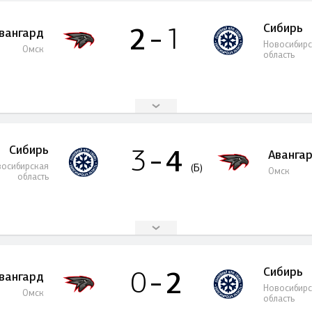
Сибирь
2
1
вангард
Новосибир
Омск
область
Сибирь
4
3
Аванга
осибирская
(Б)
Омск
область
Сибирь
2
0
вангард
Новосибир
Омск
область