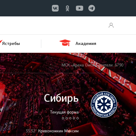
Ястребы
Академия
МСК «Арена Омск», Зрители: 6790
Сибирь
Текущая форма
33'32''
Кривоножкин Максим