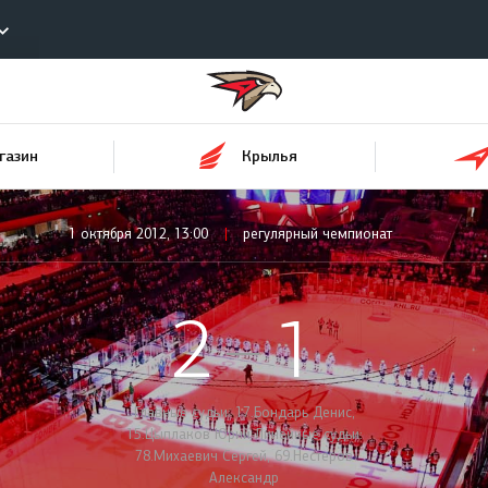
Конференция «Восток»
ы
Дивизион Харламова
газин
Крылья
Автомобилист
еотрансляции
Ак Барс
лайты
1 октября 2012, 13:00
регулярный чемпионат
Металлург Мг
стовые трансляции
Нефтехимик
ернет-магазин
2
1
Трактор
обанк
Дивизион Чернышева
ожение КХЛ
Главные судьи: 17.Бондарь Денис,
Авангард
15.Цыплаков Юрий Линейные судьи:
78.Михаевич Сергей, 69.Нестеров
Адмирал
Александр