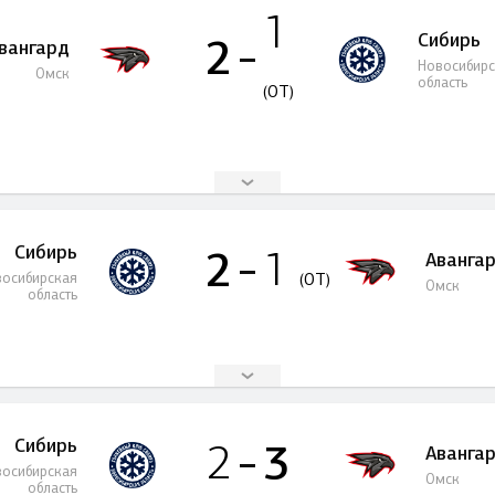
1
Сибирь
2
вангард
Новосибир
Омск
область
(OT)
Сибирь
2
1
Аванга
осибирская
(OT)
Омск
область
Сибирь
3
2
Аванга
осибирская
Омск
область