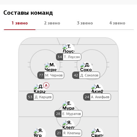
Составы команд
1 звено
2 звено
3 звено
4 звено
34
Т. Лоусон
77
М. Чернов
42
Д. Соколов
A
53
Д. Карцев
24
А. Акифьев
28
Е. Муратов
21
Я. Клепиш