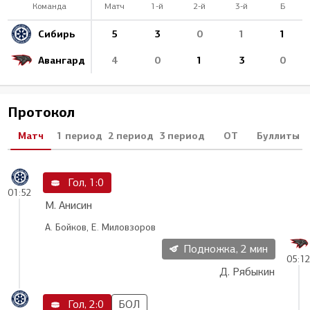
Команда
Матч
1-й
2-й
3-й
Б
Сибирь
5
3
0
1
1
Авангард
4
0
1
3
0
Протокол
Матч
1 период
2 период
3 период
ОТ
Буллиты
Гол, 1:0
01:52
М. Анисин
А. Бойков, Е. Миловзоров
Подножка, 2 мин
05:1
Д. Рябыкин
Гол, 2:0
БОЛ