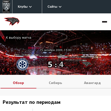
Клубы
Сайты
К выбору матча
15 октября 2009, 13:00
5
:
4
Обзор
Сибирь
Авангард
Результат по периодам