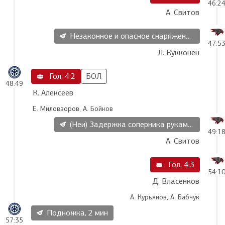
46:2
А. Свитов
Незаконное и опасное снаряжение, 2 мин
47:5
Л. Кукконен
Гол, 4:2
БОЛ
48:49
К. Алексеев
Е. Миловзоров, А. Бойков
(Неи) Задержка соперника руками, 2 мин
49:1
А. Свитов
Гол, 4:3
54:1
Д. Власенков
А. Курьянов, А. Бабчук
Подножка, 2 мин
57:35