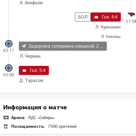
А. Акифьев
БОЛ
Гол, 4:4
57:5
Л. Кукконен
Я. Клепиш
Задержка соперника клюшкой, 2 мин
63:17
Л. Чермак
Гол, 5:4
65:00
Д. Тарасов
Информация о матче
Арена:
ЛДС «Сибирь»
Посещаемость:
7500 зрителей