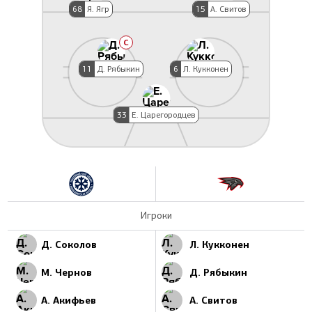
68
Я. Ягр
15
А. Свитов
C
11
Д. Рябыкин
6
Л. Кукконен
33
Е. Царегородцев
Игроки
Д. Соколов
Л. Кукконен
М. Чернов
Д. Рябыкин
А. Акифьев
А. Свитов