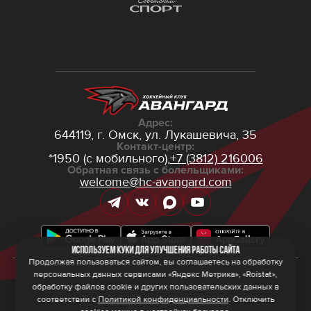
Адрес:
644119, г. Омск,
ул. Лукашевича, 35
Контакт-центр:
*1950 (с мобильного),
+7 (3812) 216006
Обратная связь с болельщиками:
welcome@hc-avangard.com
Используем куки для улучшения работы сайта
Продолжая пользоваться сайтом, вы соглашаетесь на обработку
персональных данных сервисами «Яндекс Метрика», «Roistat»,
© 2026 ООО ХК «Авангард»
Политика конфиденциальности
обработку файлов cookie и других пользовательских данных в
Политика обработки персональных данных
соответствии с
Политикой конфиденциальности
. Отключить
Правила программы лояльности