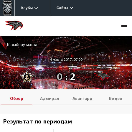
Клубы
Сайты
К выбору матча
4 марта 2017, 07:00
0
:
2
Обзор
Адмирал
Авангард
Видео
Результат по периодам