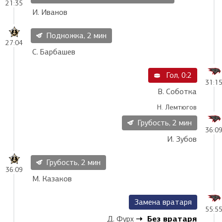
21:35
И. Иванов
Подножка, 2 мин
27:04
С. Барбашев
Гол, 0:2
31:1
В. Соботка
Н. Лемтюгов
Грубость, 2 мин
36:0
И. Зубов
Грубость, 2 мин
36:09
М. Казаков
Замена вратаря
55:5
Без вратаря
Д. Фурх