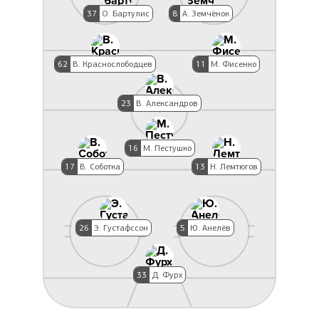
37
О. Бартулис
8
А. Земчёнок
62
В. Краснослободцев
11
М. Фисенко
23
В. Александров
16
М. Пестушко
17
В. Соботка
13
Н. Лемтюгов
26
Э. Густафссон
5
Ю. Анелёв
33
Д. Фурх