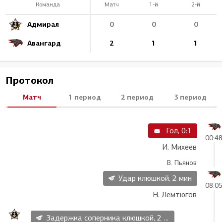
Команда
Матч
1-й
2-й
Адмирал
0
0
0
Авангард
2
1
1
Протокол
Матч
1 период
2 период
3 период
Гол, 0:1
00:4
И. Михеев
В. Пьянов
Удар клюшкой, 2 мин
08:0
Н. Лемтюгов
Задержка соперника клюшкой, 2 мин