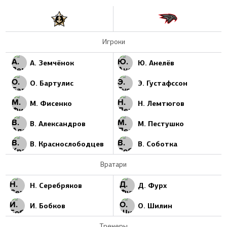
Игроки
А. Земчёнок
Ю. Анелёв
О. Бартулис
Э. Густафссон
М. Фисенко
Н. Лемтюгов
В. Александров
М. Пестушко
В. Краснослободцев
В. Соботка
Вратари
Н. Серебряков
Д. Фурх
И. Бобков
О. Шилин
Тренеры