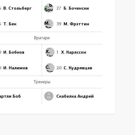
6
В. Стольберг
27
Б. Боченски
5
Т. Бек
39
М. Фрэттин
Вратари
0
И. Бобков
1
Х. Карлссон
0
И. Налимов
20
С. Кудрявцев
Тренеры
артли Боб
Скабелка Андрей