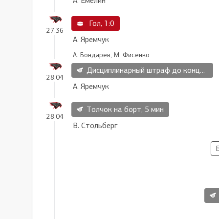
А. Емелин
Гол, 1:0
27:36
А. Яремчук
А. Бондарев, М. Фисенко
Дисциплинарный штраф до конца матча, 20 мин
28:04
А. Яремчук
Толчок на борт, 5 мин
28:04
В. Стольберг