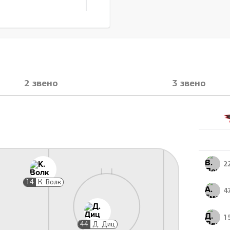
ника сзади, 5 мин
53:41
2 звено
3 звено
Д. Диц
 конца матча, 20 мин
53:41
К. Панюков
2
14
К. Волк
4
Симуляция, 2 мин
55:09
Е. Петухов
1
44
Д. Диц