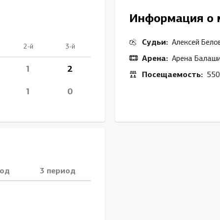
Амур
Информация о 
Барыс
Салават Юлаев
Судьи:
Алексей Бело
2-й
3-й
Сибирь
Арена:
Арена Балаш
1
2
Посещаемость:
550
1
0
иод
3 период