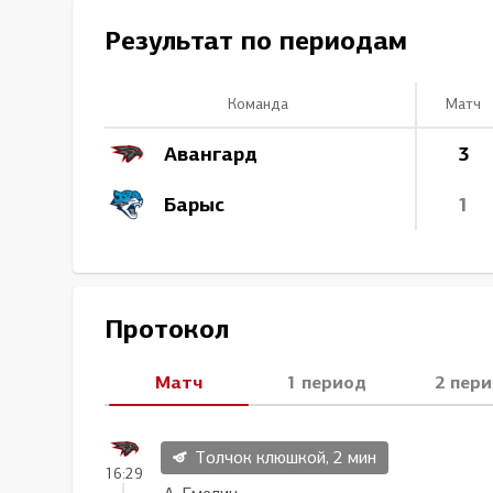
Локомотив
Результат по периодам
Северсталь
ЦСКА
Команда
Матч
Шанхайские Драконы
Авангард
3
Барыс
1
Протокол
Матч
1 период
2 пер
Толчок клюшкой, 2 мин
16:29