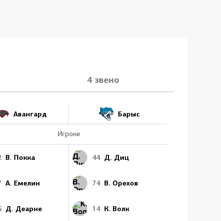
4 звено
Авангард
Барыс
Игроки
2
В. Покка
44
Д. Диц
7
А. Емелин
74
В. Орехов
5
Д. Деарне
14
К. Волк