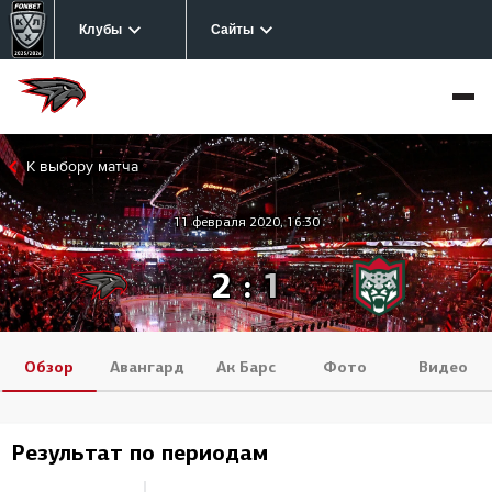
Клубы
Сайты
К выбору матча
11 февраля 2020, 16:30
2
:
1
Обзор
Авангард
Ак Барс
Фото
Видео
Результат по периодам