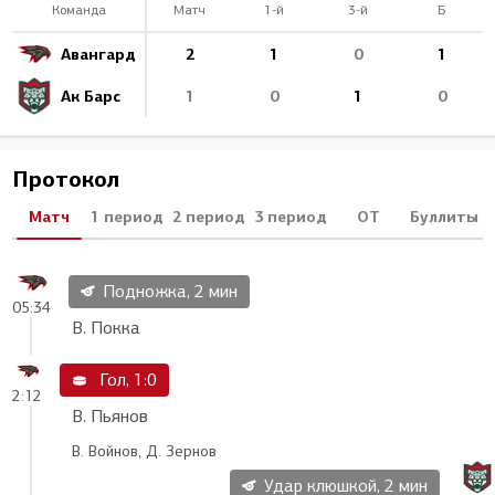
Команда
Матч
1-й
3-й
Б
Авангард
2
1
0
1
Ак Барс
1
0
1
0
Протокол
Матч
1 период
2 период
3 период
ОТ
Буллиты
Подножка, 2 мин
05:34
В. Покка
Гол, 1:0
2:12
В. Пьянов
В. Войнов, Д. Зернов
Удар клюшкой, 2 мин