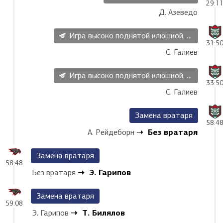
29:1
Д. Азеведо
Игра высоко поднятой клюшкой, 2 мин
31:5
С. Галиев
Игра высоко поднятой клюшкой, 2 мин
33:5
С. Галиев
Замена вратаря
58:4
Без вратаря
А. Рейдеборн
Замена вратаря
58:48
Э. Гарипов
Без вратаря
Замена вратаря
59:08
Т. Билялов
Э. Гарипов