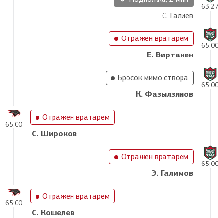
63:2
С. Галиев
Отражен вратарем
65:0
Е. Виртанен
Бросок мимо створа
65:0
К. Фазылзянов
Отражен вратарем
65:00
С. Широков
Отражен вратарем
65:0
Э. Галимов
Отражен вратарем
65:00
С. Кошелев