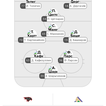
77
И. Телегин
18
А. Дергачёв
34
П. Цегларик
65
С. Маннинен
70
Т. Хартикайнен
19
Д. Башкиров
63
Д. Хафизуллин
36
Ф. Ларсен
39
А. Шарыченков