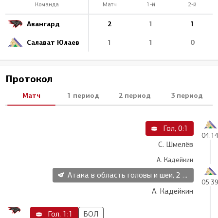
Команда
Матч
1-й
2-й
Авангард
2
1
1
Салават Юлаев
1
1
0
Протокол
Матч
1 период
2 период
3 период
Гол, 0:1
04:1
С. Шмелёв
А. Кадейкин
Атака в область головы и шеи, 2 мин
05:3
А. Кадейкин
Гол, 1:1
БОЛ