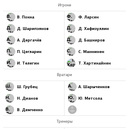
Игроки
В. Покка
Ф. Ларсен
Д. Шарипзянов
Д. Хафизуллин
А. Дергачёв
Д. Башкиров
П. Цегларик
С. Маннинен
И. Телегин
Т. Хартикайнен
Вратари
Ш. Грубец
А. Шарыченков
Н. Дианов
Ю. Метсола
В. Демченко
Тренеры