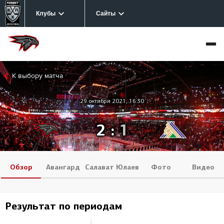
Клубы
Сайты
К выбору матча
29 октября 2021, 16:30
2
:
1
Обзор
Авангард
Салават Юлаев
Фото
Видео
Результат по периодам