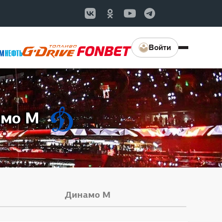
Войти
мо М
Динамо М