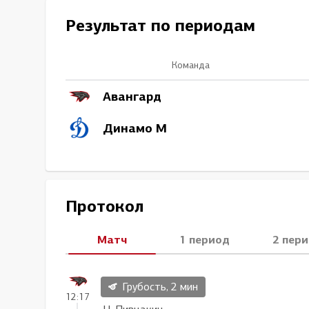
Локомотив
Результат по периодам
Северсталь
ЦСКА
Команда
Шанхайские Драконы
Авангард
Динамо М
Протокол
Матч
1 период
2 пер
Грубость, 2 мин
12:17