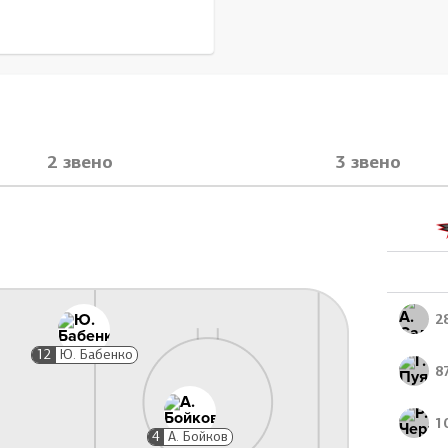
2 звено
3 звено
2
12
Ю. Бабенко
8
1
4
А. Бойков