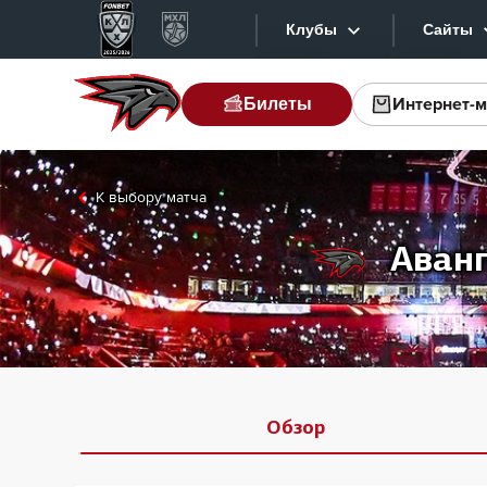
Клубы
Сайты
Интернет-м
Билеты
Конференция «Запад»
Сайт
Дивизион Боброва
Лада
Вид
К выбору матча
СКА
Хай
Аван
Спартак
Тек
Торпедо
Инт
ХК Сочи
Фот
Дивизион Тарасова
Прил
Динамо Мн
Обзор
Динамо М