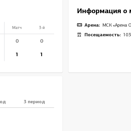
Амур
Информация о 
Барыс
Салават Юлаев
Арена:
МСК «Арена 
Матч
3-й
Сибирь
Посещаемость:
103
0
0
1
1
иод
3 период