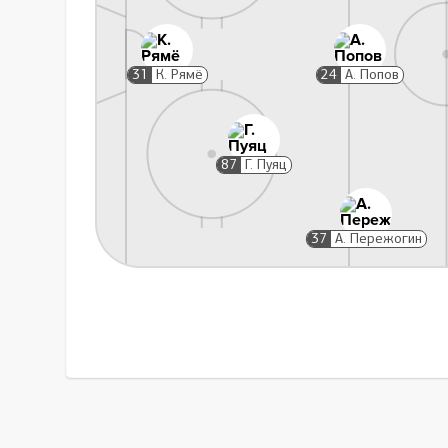
31
К. Рямё
24
А. Попов
87
Г. Пуяц
37
А. Пережогин