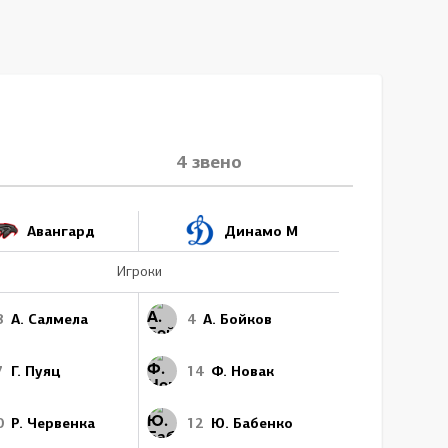
4 звено
Авангард
Динамо М
Игроки
8
А. Салмела
4
А. Бойков
7
Г. Пуяц
14
Ф. Новак
0
Р. Червенка
12
Ю. Бабенко