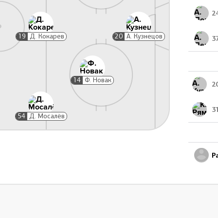
2
19
Д. Кокарев
20
А. Кузнецов
3
14
Ф. Новак
2
3
54
Д. Мосалёв
Р