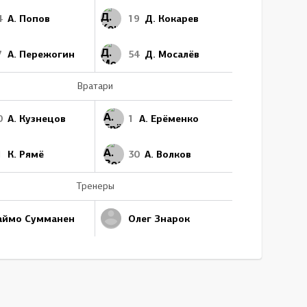
4
А. Попов
19
Д. Кокарев
7
А. Пережогин
54
Д. Мосалёв
Вратари
0
А. Кузнецов
1
А. Ерёменко
1
К. Рямё
30
А. Волков
Тренеры
аймо Сумманен
Олег Знарок