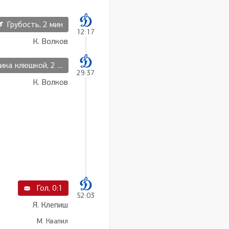
Грубость, 2 мин
12:17
К. Волков
а клюшкой, 2 мин
29:37
К. Волков
Гол, 0:1
52:03
Я. Клепиш
М. Квапил