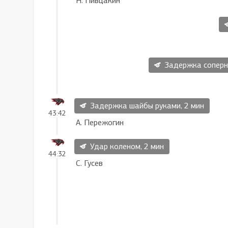
Н. Пивцакин
Задержка соперник
Задержка шайбы руками, 2 мин
43:42
А. Пережогин
Удар коленом, 2 мин
44:32
С. Гусев