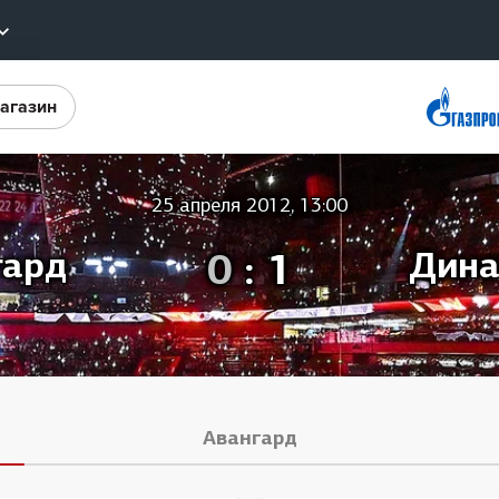
агазин
Конференция «Восток»
ы
Дивизион Харламова
Автомобилист
еотрансляции
25 апреля 2012, 13:00
Ак Барс
лайты
гард
0
:
1
Дина
Металлург Мг
стовые трансляции
Нефтехимик
ернет-магазин
Трактор
обанк
Дивизион Чернышева
ожение КХЛ
Авангард
Авангард
Адмирал