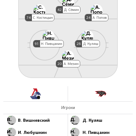
42
Д. Сёмин
74
С. Костицын
24
А. Попов
91
Н. Пивцакин
28
Д. Куляш
20
А. Мезин
Игроки
В. Вишневский
Д. Куляш
И. Любушкин
Н. Пивцакин