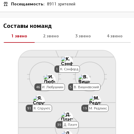
Посещаемость:
8911 зрителей
Составы команд
1 звено
2 звено
3 звено
4 звено
1
К. Сэнфорд
46
И. Любушкин
5
В. Вишневский
91
Я. Спруктс
19
М. Редлихс
39
Д. Плэтт