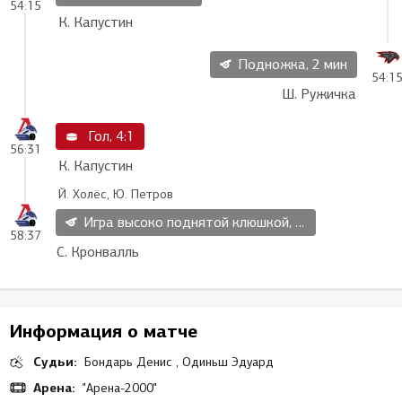
54:15
К. Капустин
Подножка, 2 мин
54:1
Ш. Ружичка
Гол, 4:1
56:31
К. Капустин
Й. Холёс, Ю. Петров
Игра высоко поднятой клюшкой, 2 мин
58:37
С. Кронвалль
Информация о матче
Судьи:
Бондарь Денис , Одиньш Эдуард
Арена:
"Арена-2000"