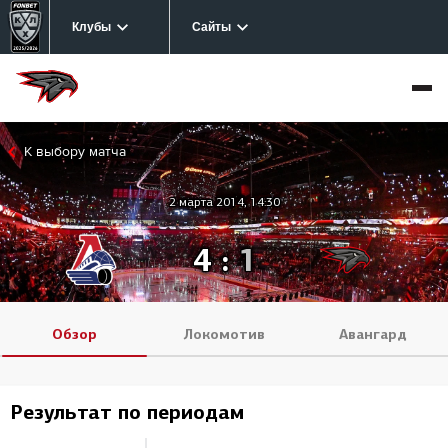
Клубы
Сайты
К выбору матча
2 марта 2014, 14:30
4
:
1
Обзор
Локомотив
Авангард
Результат по периодам