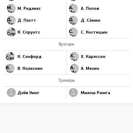
М. Редлихс
А. Попов
Д. Плэтт
Д. Сёмин
Я. Спруктс
С. Костицын
Вратари
К. Сэнфорд
Х. Карлссон
В. Колесник
А. Мезин
Тренеры
Дэйв Кинг
Милош Ржига