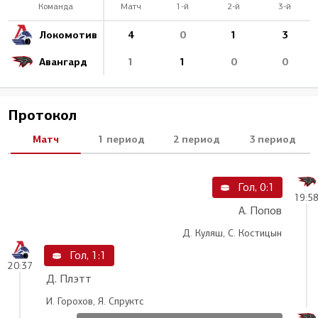
Команда
Матч
1-й
2-й
3-й
Локомотив
4
0
1
3
Авангард
1
1
0
0
Протокол
Матч
1 период
2 период
3 период
Гол, 0:1
19:5
А. Попов
Д. Куляш, С. Костицын
Гол, 1:1
20:37
Д. Плэтт
И. Горохов, Я. Спруктс