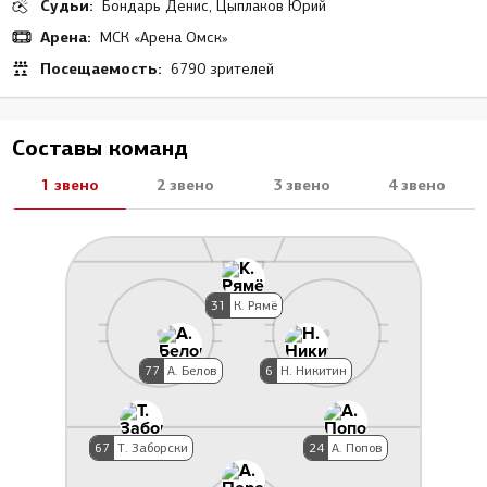
Судьи:
Бондарь Денис, Цыплаков Юрий
Арена:
МСК «Арена Омск»
Посещаемость:
6790 зрителей
Составы команд
1 звено
2 звено
3 звено
4 звено
31
К. Рямё
77
А. Белов
6
Н. Никитин
67
Т. Заборски
24
А. Попов