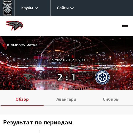
Клубы
Сайты
К выбору матча
1 октября 2012, 13:00
2
:
1
Обзор
Авангард
Сибирь
Результат по периодам