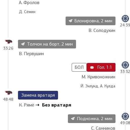
А. Фролов
Д. Сёмин
Блокировка, 2 мин
24:3
В. Солодухин
Толчок на борт, 2 мин
33:26
В. Первушин
БОЛ
Гол, 1:1
33:3
М. Кривоножкин
Й. Энлунд, А. Кулда
Замена вратаря
48:48
Без вратаря
К. Рямё
Подножка, 2 мин
49:0
С. Санников