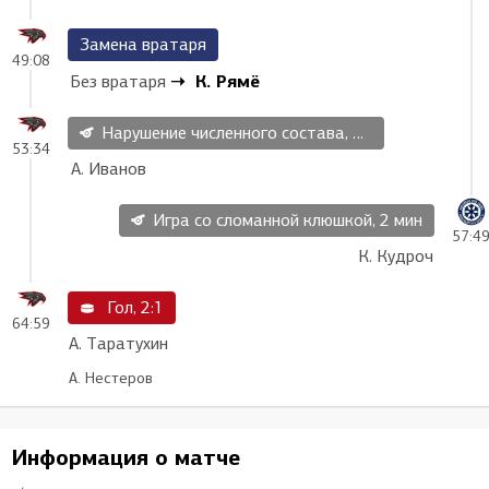
Замена вратаря
49:08
К. Рямё
Без вратаря
Нарушение численного состава, 2 мин
53:34
А. Иванов
Игра со сломанной клюшкой, 2 мин
57:4
К. Кудроч
Гол, 2:1
64:59
А. Таратухин
А. Нестеров
Информация о матче