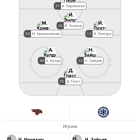
37
А. Пережогин
26
Й. Энлунд
50
М. Кривоножкин
12
Й. Лехтеря
44
А. Кулда
22
Н. Зайцев
35
Д. Гласс
Игроки
Н. Никитин
Н. Зайцев