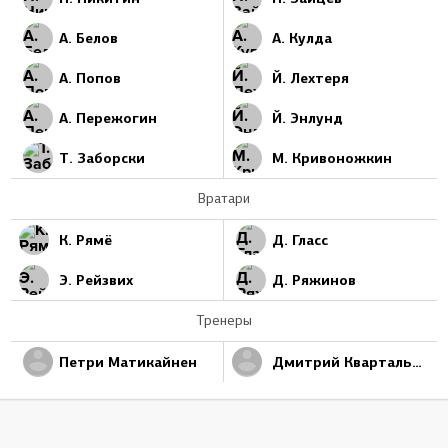
А. Белов
А. Кулда
А. Попов
Й. Лехтеря
А. Пережогин
Й. Энлунд
Т. Заборски
М. Кривоножкин
Вратари
К. Рямё
Д. Гласс
Э. Рейзвих
Д. Ряжинов
Тренеры
Петри Матикайнен
Дмитрий Квартальнов