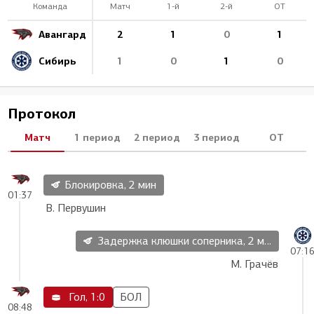
Команда
Матч
1-й
2-й
ОТ
Авангард
2
1
0
1
Сибирь
1
0
1
0
Протокол
Матч
1 период
2 период
3 период
ОТ
Блокировка, 2 мин
01:37
В. Первушин
Задержка клюшки соперника, 2 мин
07:1
М. Грачёв
Гол, 1:0
БОЛ
08:48