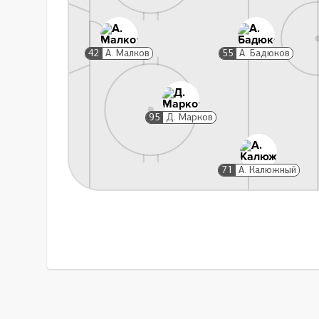
Гол, 4:1
МЕН
38:31
А. Калюжный
42
А. Малков
55
А. Бадюков
Д. Афанасенков
95
Д. Марков
Игра высоко поднят
71
А. Калюжный
Гол, 5:1
45:03
Д. Афанасенков
Д. Шитиков, И. Емелеев
Замена вратаря
45:03
Е. Царегородцев
А. Малков