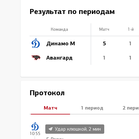
Локомотив
Результат по периодам
Северсталь
ЦСКА
Команда
Матч
1-й
Шанхайские Драконы
Динамо М
5
1
Авангард
1
1
Протокол
Матч
1 период
2 пер
Удар клюшкой, 2 мин
10:55