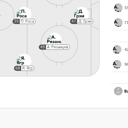
5
39
П. Роса
47
Д. Грэм
7
Подножка, 2 мин
38:47
Е. Гладских
49
А. Рязанцев
4
ой клюшкой, 2 мин
41:46
П. Роса
9
68
Я. Ягр
В