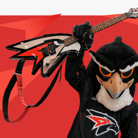
Д. Грэм
Задержка соперник
Задержка соперника клюшкой, 2 мин
55:58
Д. Марков