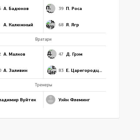
5
А. Бадюков
39
П. Роса
1
А. Калюжный
68
Я. Ягр
Вратари
2
А. Малков
47
Д. Грэм
0
А. Заливин
83
Е. Царегородцев
Тренеры
ладимир Вуйтек
Уэйн Флеминг