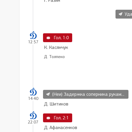
Г. Разин
Уда
Гол, 1:0
12:57
К. Касянчук
Д. Толпеко
(Неи) Задержка соперника руками, 2 мин
14:40
Д. Шитиков
Гол, 2:1
22:07
Д. Афанасенков