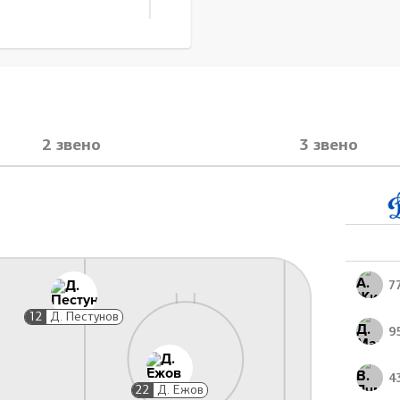
2 звено
3 звено
а клюшкой, 2 мин
32:45
А. Попов
7
12
Д. Пестунов
9
4
22
Д. Ежов