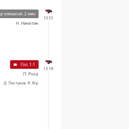
р клюшкой, 2 мин
10:55
Н. Никитин
Гол, 1:1
13:18
П. Роса
Д. Пестунов, Я. Ягр