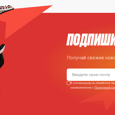
Замена вратаря
45:03
Е. Царегородцев
а клюшкой, 2 мин
51:35
Д. Ежов
ПОДПИШИ
Получай свежие ново
Я согласен(на) на обработку 
ознакомление с
Политикой к