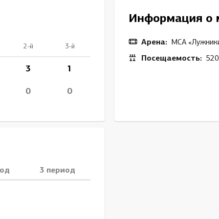
Амур
Информация о 
Барыс
Салават Юлаев
Арена:
МСА «Лужник
2-й
3-й
Сибирь
Посещаемость:
520
3
1
0
0
иод
3 период