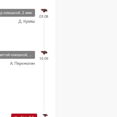
р клюшкой, 2 мин
03:08
Д. Куляш
ой клюшкой, 2 мин
16:09
А. Пережогин