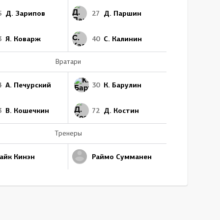
5
Д. Зарипов
27
Д. Паршин
3
Я. Коварж
40
С. Калинин
Вратари
4
А. Печурский
30
К. Барулин
3
В. Кошечкин
72
Д. Костин
Тренеры
айк Кинэн
Раймо Сумманен