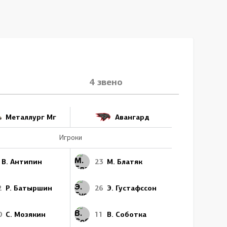
4 звено
Металлург Мг
Авангард
Игроки
В. Антипин
23
М. Блатяк
2
Р. Батыршин
26
Э. Густафссон
0
С. Мозякин
11
В. Соботка