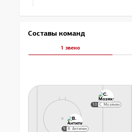
Составы команд
1 звено
В. С
Замена вратаря
26:48
Без вратаря
В. Кошечкин
10
С. Мозякин
(Неи) Задержка сопер
9
В. Антипин