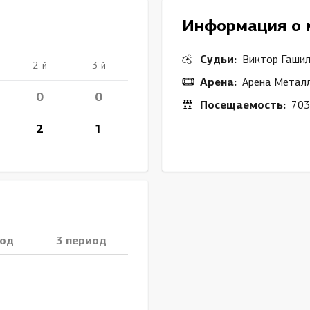
Амур
Информация о 
Барыс
Салават Юлаев
Судьи:
Виктор Гашил
2-й
3-й
Сибирь
Арена:
Арена Металл
0
0
Посещаемость:
703
2
1
иод
3 период