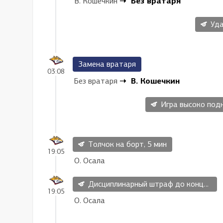
Без вратаря
В. Кошечкин
Уда
Замена вратаря
03:08
В. Кошечкин
Без вратаря
Игра высоко поднят
Толчок на борт, 5 мин
19:05
О. Осала
Дисциплинарный штраф до конца матча, 20 мин
19:05
О. Осала