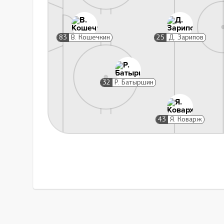
Замена вратаря
26:54
В. Кошечкин
Без вратаря
83
В. Кошечкин
25
Д. Зарипов
Грубость, 2 мин
32
Р. Батыршин
52:28
Р. Батыршин
43
Я. Коварж
Уда
Замена вратаря
53:18
Без вратаря
В. Кошечкин