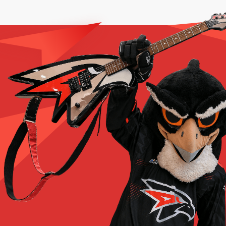
Замена вратаря
54:32
В. Кошечкин
Без вратаря
Замена вратаря
54:37
Без вратаря
В. Кошечкин
Замена вратаря
55:25
В. Кошечкин
Без вратаря