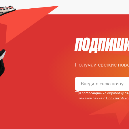
ПОДПИШИ
Гол, 0:4
55:25
Получай свежие ново
Д. Куляш
Я согласен(на) на обработку 
ознакомление с
Политикой к