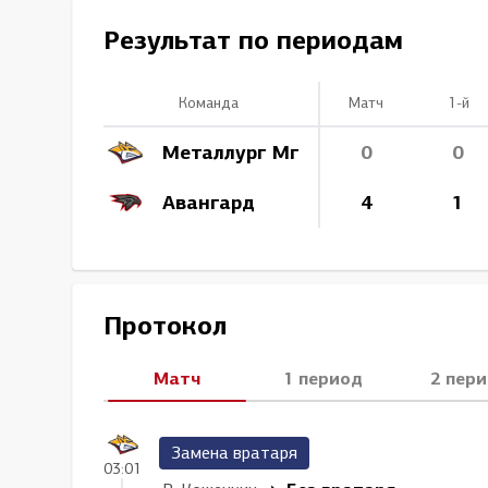
Локомотив
Результат по периодам
Северсталь
ЦСКА
Команда
Матч
1-й
Шанхайские Драконы
Металлург Мг
0
0
Авангард
4
1
Протокол
Матч
1 период
2 пер
Замена вратаря
03:01