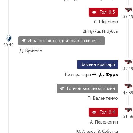
Гол, 0:3
39:4
С. Широков
Д. Куляш, И. Зубов
Игра высоко поднятой клюшкой, 2 мин
39:49
Д. Кузьмин
Замена вратаря
39:4
Д. Фурх
Без вратаря
Толчок клюшкой, 2 мин
46:3
П. Валентенко
Гол, 0:4
51:5
А. Пережогин
Ю. Анелёв, В. Соботка