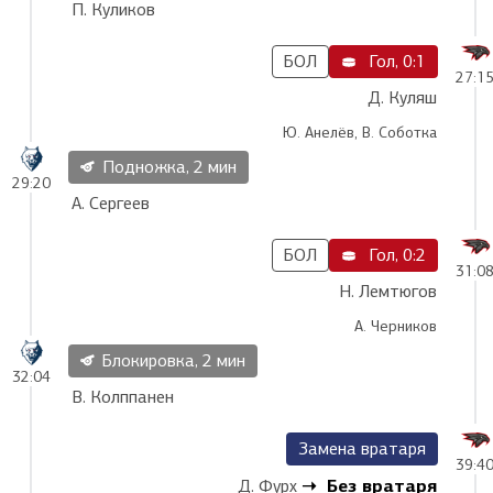
П. Куликов
БОЛ
Гол, 0:1
27:1
Д. Куляш
Ю. Анелёв, В. Соботка
Подножка, 2 мин
29:20
А. Сергеев
БОЛ
Гол, 0:2
31:0
Н. Лемтюгов
А. Черников
Блокировка, 2 мин
32:04
В. Колппанен
Замена вратаря
39:4
Без вратаря
Д. Фурх