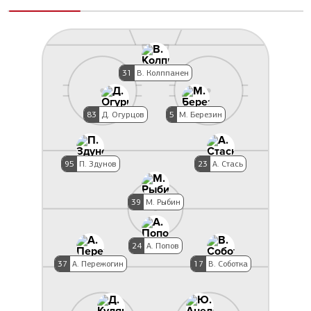
31
В. Колппанен
83
Д. Огурцов
5
М. Березин
95
П. Здунов
23
А. Стась
39
М. Рыбин
24
А. Попов
37
А. Пережогин
17
В. Соботка