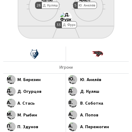
28
Д. Куляш
5
Ю. Анелёв
33
Д. Фурх
Игроки
М. Березин
Ю. Анелёв
Д. Огурцов
Д. Куляш
А. Стась
В. Соботка
М. Рыбин
А. Попов
П. Здунов
А. Пережогин