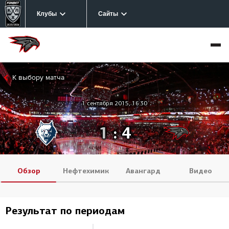
Клубы
Сайты
К выбору матча
1 сентября 2015, 16:30
1
:
4
Обзор
Нефтехимик
Авангард
Видео
Результат по периодам