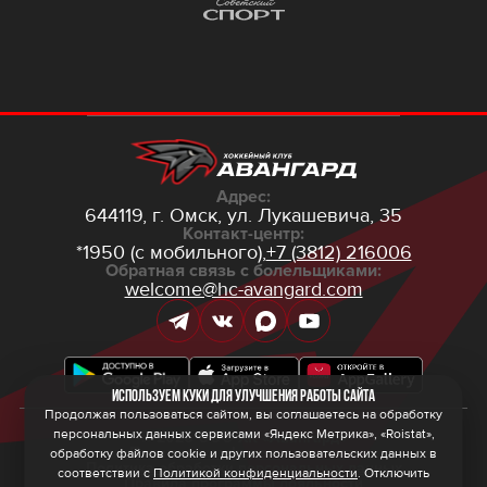
Адрес:
644119, г. Омск,
ул. Лукашевича, 35
Контакт-центр:
*1950 (с мобильного),
+7 (3812) 216006
Обратная связь с болельщиками:
welcome@hc-avangard.com
Используем куки для улучшения работы сайта
Продолжая пользоваться сайтом, вы соглашаетесь на обработку
персональных данных сервисами «Яндекс Метрика», «Roistat»,
© 2026 ООО ХК «Авангард»
Политика конфиденциальности
обработку файлов cookie и других пользовательских данных в
Политика обработки персональных данных
соответствии с
Политикой конфиденциальности
. Отключить
Правила программы лояльности