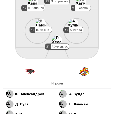
25
П. Йормакка
39
Н. Капанен
9
Н. Хагман
47
В. Лаюнен
32
А. Кулда
31
Р. Хелениус
Игроки
Ю. Александров
А. Кулда
Д. Куляш
В. Лаюнен