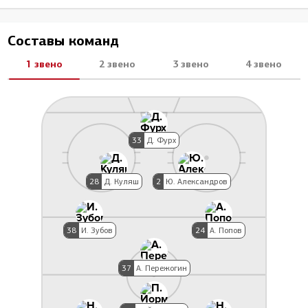
Составы команд
1 звено
2 звено
3 звено
4 звено
33
Д. Фурх
28
Д. Куляш
2
Ю. Александров
38
И. Зубов
24
А. Попов
37
А. Пережогин