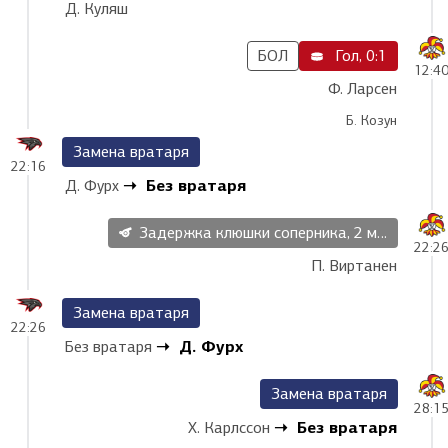
Д. Куляш
БОЛ
Гол, 0:1
12:4
Ф. Ларсен
Б. Козун
Замена вратаря
22:16
Без вратаря
Д. Фурх
Задержка клюшки соперника, 2 мин
22:2
П. Виртанен
Замена вратаря
22:26
Д. Фурх
Без вратаря
Замена вратаря
28:1
Без вратаря
Х. Карлссон