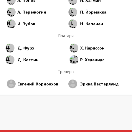
А. Попов
Н. Хагман
А. Пережогин
П. Йормакка
И. Зубов
Н. Капанен
Вратари
Д. Фурх
Х. Карлссон
Д. Костин
Р. Хелениус
Тренеры
Евгений Корноухов
Эркка Вестерлунд