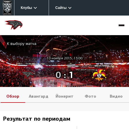
Клубы
Сайты
К выбору матча
10 ноября 2015, 13:00
0
:
1
Обзор
Авангард
Йокерит
Фото
Видео
Результат по периодам