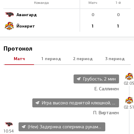
Команда
Матч
1-й
Авангард
0
0
Йокерит
1
1
Протокол
Матч
1 период
2 период
3 период
Грубость, 2 мин
02:0
Е. Саллинен
Игра высоко поднятой клюшкой, 2 мин
02:5
П. Виртанен
(Неи) Задержка соперника руками, 2 мин
10:54