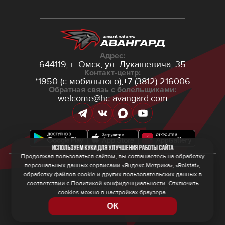
Адрес:
644119, г. Омск,
ул. Лукашевича, 35
Контакт-центр:
*1950 (с мобильного),
+7 (3812) 216006
Обратная связь с болельщиками:
welcome@hc-avangard.com
Используем куки для улучшения работы сайта
Продолжая пользоваться сайтом, вы соглашаетесь на обработку
персональных данных сервисами «Яндекс Метрика», «Roistat»,
© 2026 ООО ХК «Авангард»
Политика конфиденциальности
обработку файлов cookie и других пользовательских данных в
Политика обработки персональных данных
соответствии с
Политикой конфиденциальности
. Отключить
Правила программы лояльности
cookies можно в настройках браузера.
ОК