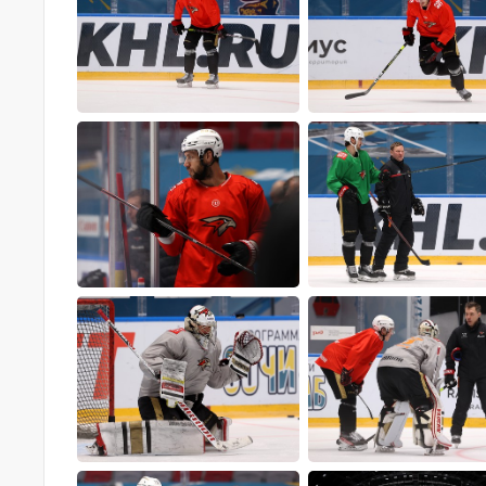
Локомотив
Северсталь
ЦСКА
Шанхайские Драконы