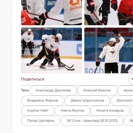
Поделиться
Теги:
Александр Дергачёв
Алексей Емелин
Арсе
Владимир Жарков
Дамир Шарипзянов
Дмитрий
Корбэн Найт
Наиль Якупов
Никита Комаров
Петер Цегларик
ХК Сочи - Авангард (18.10.2021)
Я