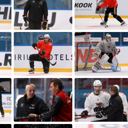
Амур
Барыс
Салават Юлаев
Сибирь