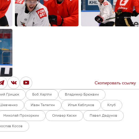
Скопировать ссылку
ний Грицюк
Боб Хартли
Владимир Брюквин
 Шевченко
Иван Телегин
Илья Каблуков
Клуб
Николай Прохоркин
Оливер Каски
Павел Дедунов
рослав Косов