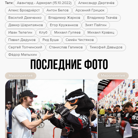
Теги:
Авангард - Адмирал (15.10.2022)
Александр Дергачёв
Алекс Броадхёрст
Антон Белов
Арсений Грицюк
Василий Демченко
Владимир Жарков
Владимир Ткачёв
Дамир Шарипзянов
Егор Круженков
Зият Пайгин
Иван Телегин
Клуб
Михаил Гуляев
Михаил Кравец
Павел Дедунов
Рид Буше
Семён Чистяков
Сергей Толчинский
Станислав Галимов
Тимофей Давыдов
Фёдор Малыхин
Последние фото
Мероприятия
Мероприятия