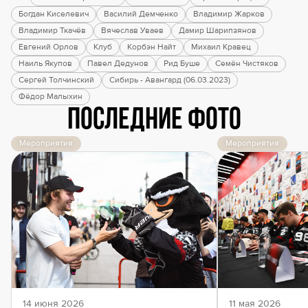
Богдан Киселевич
Василий Демченко
Владимир Жарков
Владимир Ткачёв
Вячеслав Уваев
Дамир Шарипзянов
Евгений Орлов
Клуб
Корбэн Найт
Михаил Кравец
Наиль Якупов
Павел Дедунов
Рид Буше
Семён Чистяков
Сергей Толчинский
Сибирь - Авангард (06.03.2023)
Фёдор Малыхин
Последние фото
Мероприятия
Мероприятия
14 июня 2026
11 мая 2026