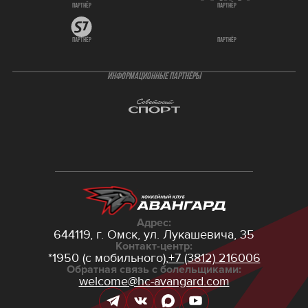
партнёр
партнёр
партнёр
партнёр
ИНФОРМАЦИОННЫЕ ПАРТНЁРЫ
Адрес:
644119, г. Омск,
ул. Лукашевича, 35
Контакт-центр:
*1950 (с мобильного),
+7 (3812) 216006
Обратная связь с болельщиками:
welcome@hc-avangard.com