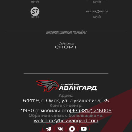
партнёр
партнёр
партнёр
партнёр
ИНФОРМАЦИОННЫЕ ПАРТНЁРЫ
Адрес:
644119, г. Омск,
ул. Лукашевича, 35
Контакт-центр:
*1950 (с мобильного),
+7 (3812) 216006
Обратная связь с болельщиками:
welcome@hc-avangard.com