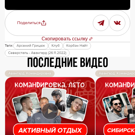
Поделиться
Скопировать ссылку
Теги:
Арсений Грицюк
Клуб
Корбэн Найт
Северсталь - Авангард (26.11.2022)
Последние видео
Авангард. Командировка
Авангард. Командир