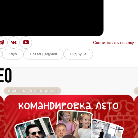
Амур
Барыс
Салават Юлаев
Сибирь
Скопировать ссылку
Клуб
Павел Дедунов
Рид Буше
ео
Авангард. Командировка