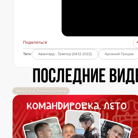
Локомотив
Северсталь
ЦСКА
Шанхайские Драконы
Поделиться
Теги:
Авангард - Трактор (04.12.2022)
Арсений Грицюк
Последние вид
Авангард. Командировка