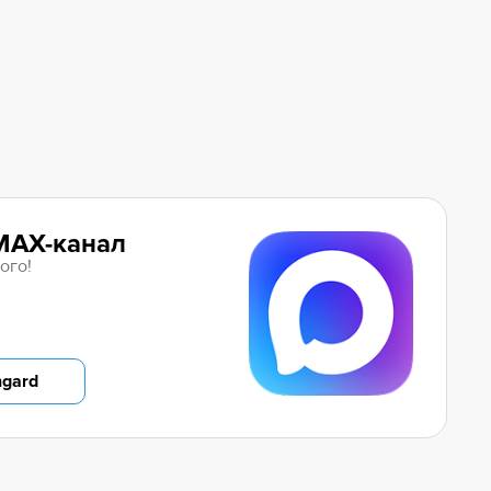
MAX-канал
ого!
ngard