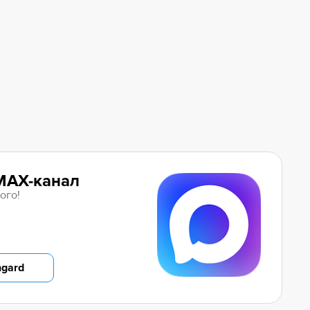
MAX-канал
ого!
ngard