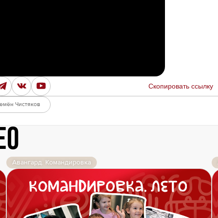
Амур
Барыс
Салават Юлаев
Сибирь
Скопировать ссылку
емён Чистяков
ео
Авангард. Командировка