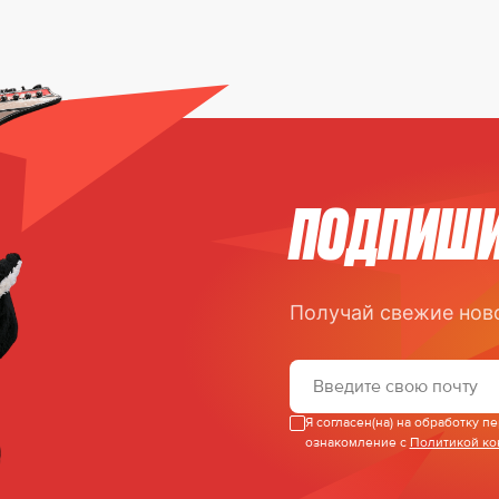
ПОДПИШИ
Получай свежие нов
Я согласен(на) на обработку 
ознакомление с
Политикой к