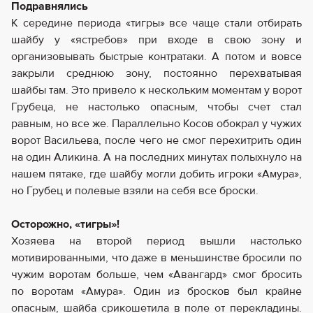
Подравнялись
К середине периода «тигры» все чаще стали отбирать
шайбу у «ястребов» при входе в свою зону и
организовывать быстрые контратаки. А потом и вовсе
закрыли среднюю зону, постоянно перехватывая
шайбы там. Это привело к нескольким моментам у ворот
Грубеца, не настолько опасным, чтобы счет стал
равным, но все же. Параллельно Косов обокрал у чужих
ворот Васильева, после чего не смог перехитрить один
на один Аликина. А на последних минутах полыхнуло на
нашем пятаке, где шайбу могли добить игроки «Амура»,
но Грубец и полевые взяли на себя все броски.
Осторожно, «тигры»!
Хозяева на второй период вышли настолько
мотивированными, что даже в меньшинстве бросили по
чужим воротам больше, чем «Авангард» смог бросить
по воротам «Амура». Один из бросков был крайне
опасным, шайба срикошетила в поле от перекладины.