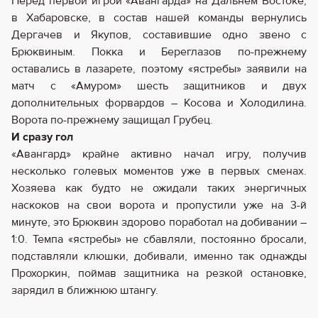
Перед первой игрой «Авангарда» на Дальнем Востоке,
в Хабаровске, в состав нашей команды вернулись
Дергачев и Якупов, составившие одно звено с
Брюквиным. Покка и Береглазов по-прежнему
оставались в лазарете, поэтому «ястребы» заявили на
матч с «Амуром» шесть защитников и двух
дополнительных форвардов – Косова и Холодилина.
Ворота по-прежнему защищал Грубец.
И сразу гол
«Авангард» крайне активно начал игру, получив
несколько голевых моментов уже в первых сменах.
Хозяева как будто не ожидали таких энергичных
наскоков на свои ворота и пропустили уже на 3-й
минуте, это Брюквин здорово поработал на добивании –
1:0. Темпа «ястребы» не сбавляли, постоянно бросали,
подставляли клюшки, добивали, именно так однажды
Прохоркин, поймав защитника на резкой остановке,
зарядил в ближнюю штангу.