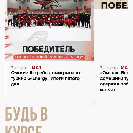
7 августа |
МХЛ
7 августа |
МХЛ
Омские Ястребы» выигрывают
«Омские Ястр
турнир G-Energy | Итоги пятого
домашний турн
дня
одержав побед
матчах
БУДЬ В