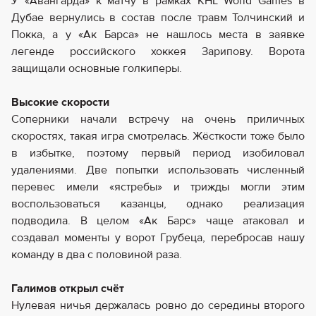
У «Авангарда» к матчу в рамках KHL World Games в
Дубае вернулись в состав после травм Толчинский и
Покка, а у «Ак Барса» не нашлось места в заявке
легенде российского хоккея Зарипову. Ворота
защищали основные голкиперы.
Высокие скорости
Соперники начали встречу на очень приличных
скоростях, такая игра смотрелась. Жёсткости тоже было
в избытке, поэтому первый период изобиловал
удалениями. Две попытки использовать численный
перевес имели «ястребы» и трижды могли этим
воспользоваться казанцы, однако реализация
подводила. В целом «Ак Барс» чаще атаковал и
создавал моменты у ворот Грубеца, перебросав нашу
команду в два с половиной раза.
Галимов открыл счёт
Нулевая ничья держалась ровно до середины второго