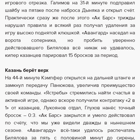
игрового отрезка. Галимов на 31-й минуте подправил
шайбу на пятаке после наброса Дыняка и открыл счёт.
Практически сразу же после этого «Ак Барс» трижды
нарушал правила и всякий раз получал удаления за
игру высоко поднятой клюшкой. «Авангард» наседал на
ворота соперника, но пробить уверенно
действовавшего Билялова всё никак не удавалось,
кипер казанцев парировал 15 бросков за период.
Казань берёт верх
На 44-й минуте Кэмпфер открылся на дальней штанге и
замкнул передачу Панюкова, увеличив преимущество
своей команды. «Ястребы» стремились найти счастья в
активной игре, однако вскоре получили контратаку «2 в
1» от казанцев, Лукоянов отдал, Глухов нанёс точный
бросок – 0:3. «Ак Барс» закрылся и умело действовал
по счёту, что мы уже видели дважды в нынешнем
сезоне. «Авангарду» всё-таки удалось распечатать
Билялова за пять с половиной минут до сирены,