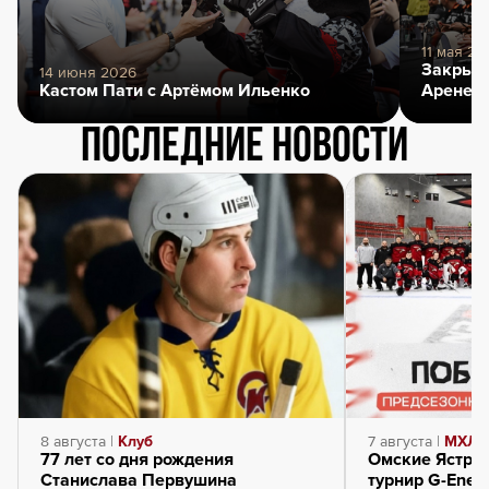
11 мая 20
Закрыти
14 июня 2026
Кастом Пати с Артёмом Ильенко
Арене
Последние новости
8 августа |
Клуб
7 августа |
МХЛ
77 лет со дня рождения
Омские Ястре
Станислава Первушина
турнир G-Energ