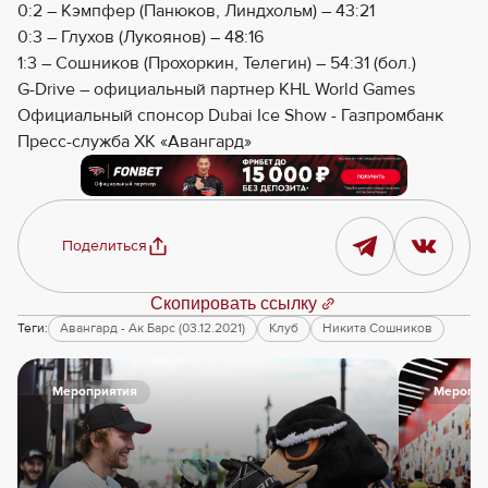
0:2 – Кэмпфер (Панюков, Линдхольм) – 43:21
0:3 – Глухов (Лукоянов) – 48:16
1:3 – Сошников (Прохоркин, Телегин) – 54:31 (бол.)
G-Drive – официальный партнер KHL World Games
Официальный спонсор Dubai Ice Show - Газпромбанк
Пресс-служба ХК «Авангард»
Поделиться
Скопировать ссылку
Теги:
Авангард - Ак Барс (03.12.2021)
Клуб
Никита Сошников
Мероприятия
Меропри