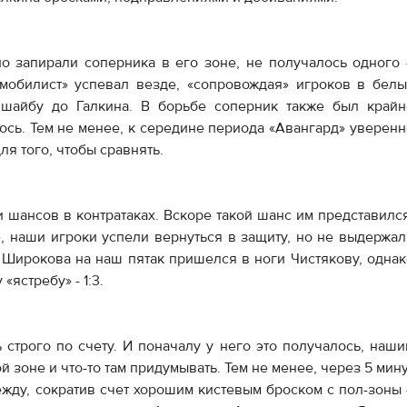
 запирали соперника в его зоне, не получалось одного 
омобилист» успевал везде, «сопровождая» игроков в белы
 шайбу до Галкина. В борьбе соперник также был крайн
ось. Тем не менее, к середине периода «Авангард» уверенн
ля того, чтобы сравнять.
шансов в контратаках. Вскоре такой шанс им представился
, наши игроки успели вернуться в защиту, но не выдержал
а Широкова на наш пятак пришелся в ноги Чистякову, однак
ястребу» - 1:3.
 строго по счету. И поначалу у него это получалось, наши
 зоне и что-то там придумывать. Тем не менее, через 5 мин
жду, сократив счет хорошим кистевым броском с пол-зоны 