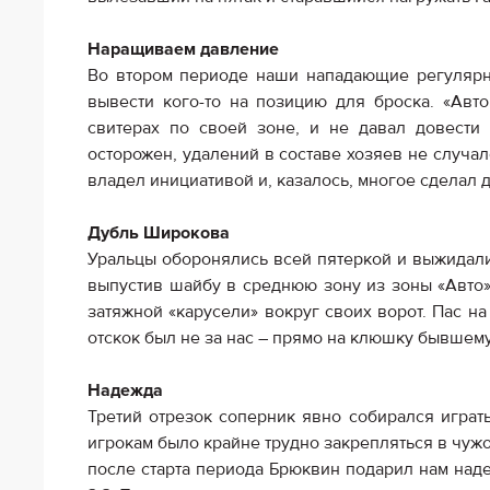
Наращиваем давление
Во втором периоде наши нападающие регулярно
вывести кого-то на позицию для броска. «Авт
свитерах по своей зоне, и не давал довести
осторожен, удалений в составе хозяев не случал
владел инициативой и, казалось, многое сделал д
Дубль Широкова
Уральцы оборонялись всей пятеркой и выжидали 
выпустив шайбу в среднюю зону из зоны «Авто»
затяжной «карусели» вокруг своих ворот. Пас н
отскок был не за нас – прямо на клюшку бывшему «
Надежда
Третий отрезок соперник явно собирался играть
игрокам было крайне трудно закрепляться в чужой
после старта периода Брюквин подарил нам наде