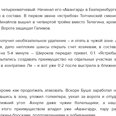
Амур
 четырехматчевый. Начинал его «Авангард» в Екатеринбурге
Барыс
 в составе. В первом звене «ястребов» Толчинский смени
Салават Юлаев
Михайлов вышел в четвертой тройке вместо Телегина, кром
. Ворота защищал Галимов.
Сибирь
получил необязательное удаление – и опять в чужой зоне. 
ся, дало неплохие шансы открыть счет хозяевам, в состав
на 5-й минуте – Широков передал привет, 0:1. «Ястребы
пытались создавать преимущество на отдельных участках з
 в контратаке Ли – и вот уже 0:2 после выстрела в ближни
кроме как продолжать атаковать. Вскоре Буше заработал н
вшись в зону, уложил голкипера, уехал за ворота и оттуд
лижний угол. Ахнули даже чужие болельщики, а наш
е этого преимуществом владел уже «Авангард», пару ра
алкина бросками, подправлениями и добиваниями.