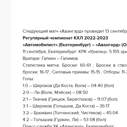
Следующий матч «Авангард» проведет 13 сентябр
Регулярный чемпионат КХЛ 2022-2023
«Автомобилист» (Екатеринбург) – «Авангард» (Омск)
11 сентября, Екатеринбург. КРК «Уралец», 5 155 зр
Вратари: Галкин – Галимов
Статистика матча: Броски: 60-61 ; Броски в ств
броски: 16-17 ; Силовые приемы: 15-15 ; Отборы: 11-
Голы:
1:0 – Широков (Да Коста, Волк) – 04:40 (бол)
2:0 – Ли (Волк, Мэйсек) – 08:50
2:1 – Ткачев (Грицюк, Береглазов) – 11:07 (бол)
3:1 – Широков (Голышев, Да Коста) – 36:17
3:2 – Брюквин (Толчинский, Чистяков) – 45:04
4:2 – Голышев (Гуркин, Ли) – 53:08 (бол)
Пресс-служба ХК «Авангард», Екатеринбург