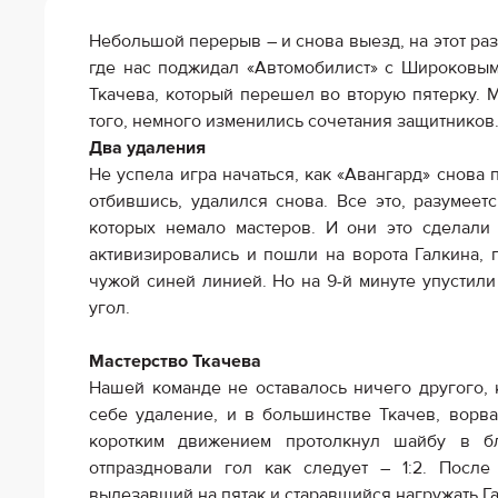
Локомотив
Небольшой перерыв – и снова выезд, на этот раз
Северсталь
где нас поджидал «Автомобилист» с Широковым
ЦСКА
Ткачева, который перешел во вторую пятерку. 
того, немного изменились сочетания защитников
Шанхайские Драконы
Два удаления
Не успела игра начаться, как «Авангард» снова 
отбившись, удалился снова. Все это, разумеет
которых немало мастеров. И они это сделали 
активизировались и пошли на ворота Галкина, 
чужой синей линией. Но на 9-й минуте упустили
угол.
Мастерство Ткачева
Нашей команде не оставалось ничего другого, 
себе удаление, и в большинстве Ткачев, ворва
коротким движением протолкнул шайбу в б
отпраздновали гол как следует – 1:2. Посл
вылезавший на пятак и старавшийся нагружать Г