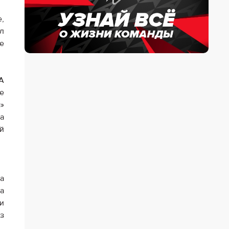
,
л
е
А
е
»
а
й
а
а
и
з