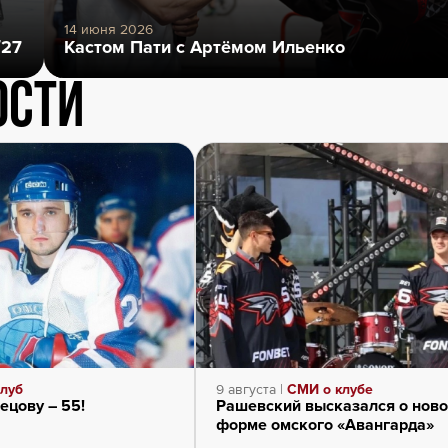
14 июня 2026
/27
Кастом Пати с Артёмом Ильенко
ости
луб
9 августа |
СМИ о клубе
цову – 55!
Рашевский высказался о нов
форме омского «Авангарда»