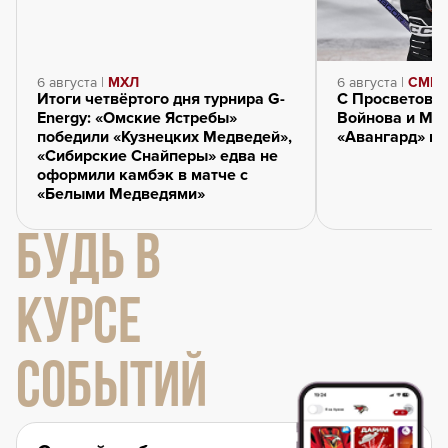
6 августа |
МХЛ
6 августа |
СМИ о
Итоги четвёртого дня турнира G-
С Просветовым
Energy: «Омские Ястребы»
Войнова и Ма
победили «Кузнецких Медведей»,
«Авангард» вы
«Сибирские Снайперы» едва не
оформили камбэк в матче с
«Белыми Медведями»
БУДЬ В
КУРСЕ
СОБЫТИЙ