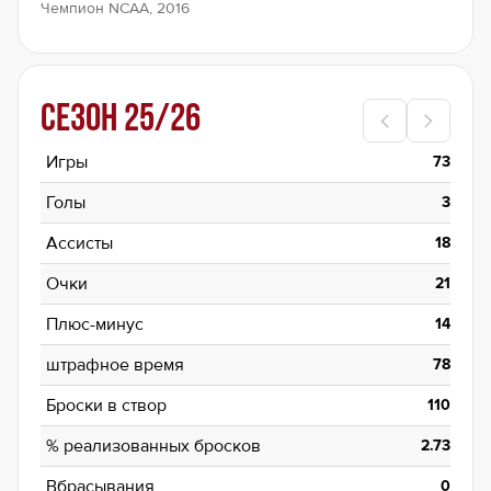
Чемпион NCAA, 2016
Сезон
25/26
Игры
73
Голы
3
Ассисты
18
Очки
21
Плюс-минус
14
штрафное время
78
Броски в створ
110
% реализованных бросков
2.73
Вбрасывания
0