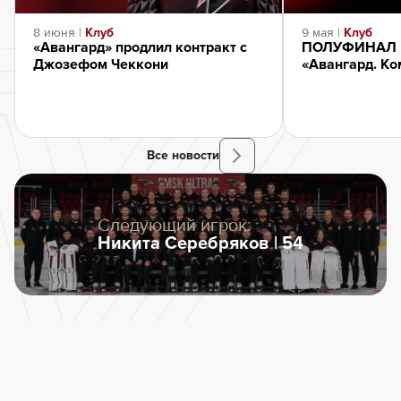
8 июня |
Клуб
9 мая |
Клуб
«Авангард» продлил контракт с
ПОЛУФИНАЛ К
Джозефом Чеккони
«Авангард. Ко
Все новости
Следующий игрок:
Никита Серебряков | 54