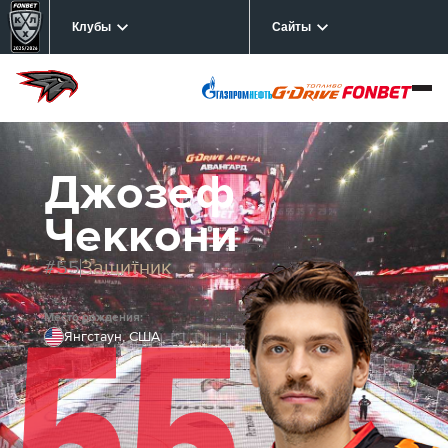
Клубы
Сайты
Джозеф
Чеккони
#55
Защитник
Место рождения:
Янгстаун, США