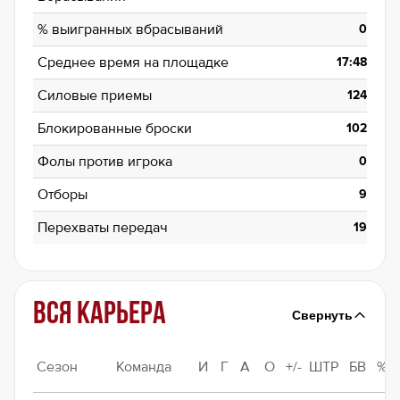
% выигранных вбрасываний
0
Среднее время на площадке
17:48
Силовые приемы
124
Блокированные броски
102
Фолы против игрока
0
Отборы
9
Перехваты передач
19
Вся карьера
Свернуть
Сезон
Команда
И
Г
А
О
+/-
ШТР
БВ
%Б