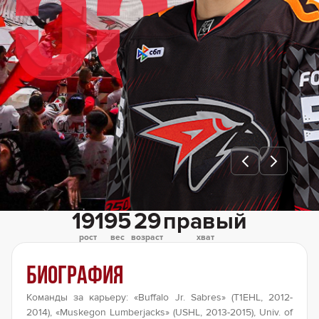
55
191
95
29
правый
рост
вес
возраст
хват
Биография
Команды за карьеру:
«Buffalo Jr. Sabres» (T1EHL, 2012-
2014), «Muskegon Lumberjacks» (USHL, 2013-2015), Univ. of