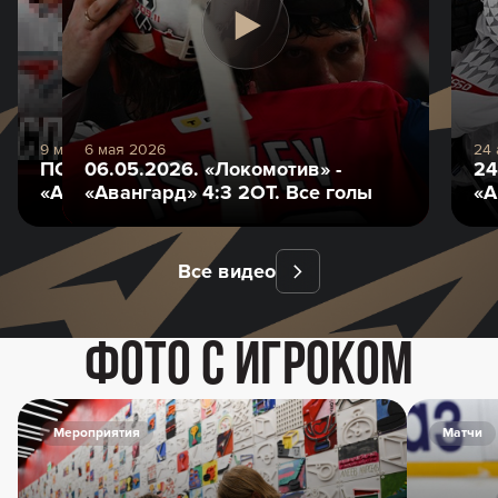
9 мая 2026
6 мая 2026
24
ПОЛУФИНАЛ КУБКА ГАГАРИНА |
06.05.2026. «Локомотив» -
24
«Авангард. Командировка» #161
«Авангард» 4:3 2ОТ. Все голы
«А
Все видео
Фото с игроком
Мероприятия
Матчи