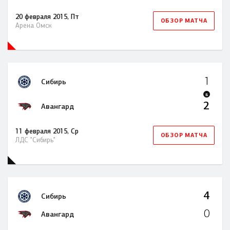
20 февраля 2015, Пт
ОБЗОР МАТЧА
Арена Омск
1
Сибирь
Б
2
Авангард
11 февраля 2015, Ср
ОБЗОР МАТЧА
ЛДС "Сибирь"
4
Сибирь
0
Авангард