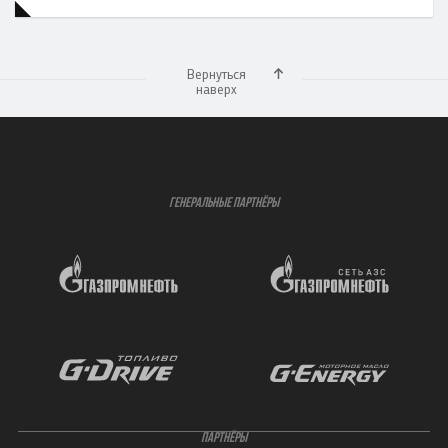
Вернуться
наверх
ГЕНЕРАЛЬНЫЕ ПАРТНЁРЫ
ПАРТНЁРЫ