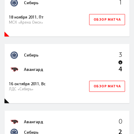
1
Сибирь
18 ноября 2011, Пт
ОБЗОР МАТЧА
МСК «Арена Омск»
3
Сибирь
Б
4
Авангард
16 октября 2011, Вс
ОБЗОР МАТЧА
ЛДС «Сибирь»
0
Авангард
2
Сибирь