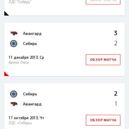
ЛДС "Сибирь"
3
Авангард
2
Сибирь
11 декабря 2013, Ср
ОБЗОР МАТЧА
Арена Омск
2
Сибирь
1
Авангард
17 октября 2013, Чт
ОБЗОР МАТЧА
ЛДС «Сибирь»