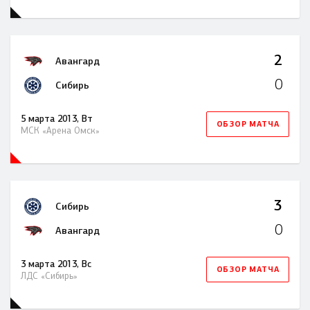
2
Авангард
0
Сибирь
5 марта 2013, Вт
ОБЗОР МАТЧА
МСК «Арена Омск»
3
Сибирь
0
Авангард
3 марта 2013, Вс
ОБЗОР МАТЧА
ЛДС «Сибирь»