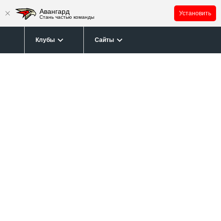
Авангард
Установить
Стань частью команды
Клубы
Сайты
Билеты
Крылья
Магазин
Ястребы
Академия
Афиша
предстоящего
матча
КАЛЕНДАРЬ МАТЧЕЙ
10 сентября 2017, 10:30
регулярный чемпионат
ЛДС «Сибирь», Зрители: 7420
1
2