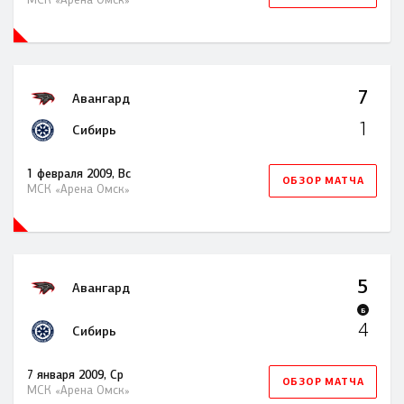
7
Авангард
1
Сибирь
1 февраля 2009, Вс
ОБЗОР МАТЧА
МСК «Арена Омск»
5
Авангард
Б
4
Сибирь
7 января 2009, Ср
ОБЗОР МАТЧА
МСК «Арена Омск»