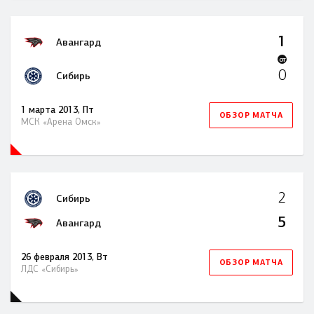
1
Авангард
OT
0
Сибирь
1 марта 2013, Пт
ОБЗОР МАТЧА
МСК «Арена Омск»
2
Сибирь
5
Авангард
26 февраля 2013, Вт
ОБЗОР МАТЧА
ЛДС «Сибирь»