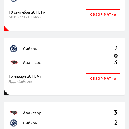
19 сентября 2011, Пн
ОБЗОР МАТЧА
МСК «Арена Омск»
2
Сибирь
OT
3
Авангард
13 января 2011, Чт
ОБЗОР МАТЧА
ЛДС «Сибирь»
3
Авангард
2
Сибирь