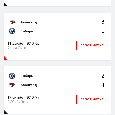
3
Авангард
2
Сибирь
11 декабря 2013, Ср
ОБЗОР МАТЧА
Арена Омск
2
Сибирь
1
Авангард
17 октября 2013, Чт
ОБЗОР МАТЧА
ЛДС «Сибирь»