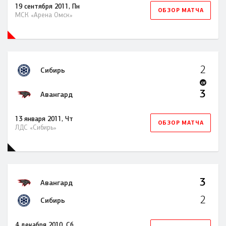
19 сентября 2011, Пн
ОБЗОР МАТЧА
МСК «Арена Омск»
2
Сибирь
OT
3
Авангард
13 января 2011, Чт
ОБЗОР МАТЧА
ЛДС «Сибирь»
3
Авангард
2
Сибирь
4 декабря 2010, Сб