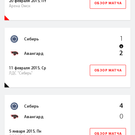
20 февраля 2015, Пт
ОБЗОР МАТЧА
Арена Омск
1
Сибирь
Б
2
Авангард
11 февраля 2015, Ср
ОБЗОР МАТЧА
ЛДС "Сибирь"
4
Сибирь
0
Авангард
5 января 2015, Пн
ОБЗОР МАТЧА