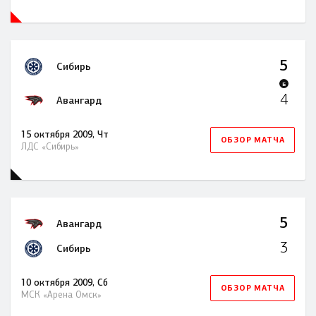
5
Сибирь
Б
4
Авангард
15 октября 2009, Чт
ОБЗОР МАТЧА
ЛДС «Сибирь»
5
Авангард
3
Сибирь
10 октября 2009, Сб
ОБЗОР МАТЧА
МСК «Арена Омск»