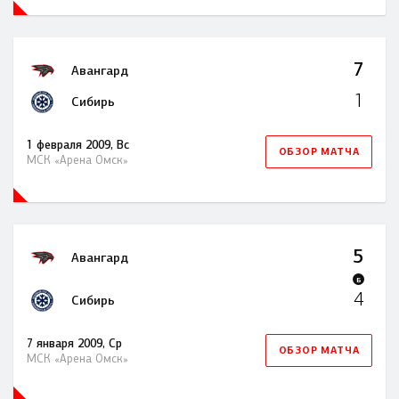
7
Авангард
1
Сибирь
1 февраля 2009, Вс
ОБЗОР МАТЧА
МСК «Арена Омск»
5
Авангард
Б
4
Сибирь
7 января 2009, Ср
ОБЗОР МАТЧА
МСК «Арена Омск»