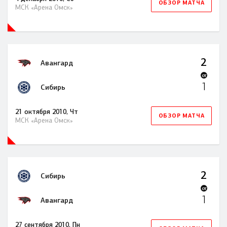
ОБЗОР МАТЧА
МСК «Арена Омск»
2
Авангард
OT
1
Сибирь
21 октября 2010, Чт
ОБЗОР МАТЧА
МСК «Арена Омск»
2
Сибирь
OT
1
Авангард
27 сентября 2010, Пн